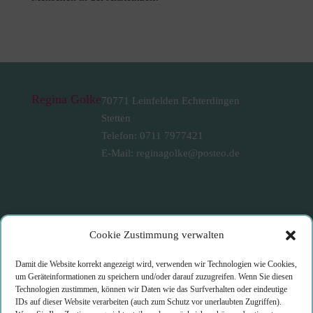
Regina Golke
70771 Leinfelden Echterdingen
Stetten
Telefon: 0711 7977421
E-Mail: reginagolke@posteo.de
Infos
Cookie Zustimmung verwalten
Kontakt & Anmeldung
Damit die Website korrekt angezeigt wird, verwenden wir Technologien wie Cookies,
Links
um Geräteinformationen zu speichern und/oder darauf zuzugreifen. Wenn Sie diesen
Technologien zustimmen, können wir Daten wie das Surfverhalten oder eindeutige
Impressum
IDs auf dieser Website verarbeiten (auch zum Schutz vor unerlaubten Zugriffen).
Datenschutz