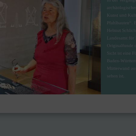
In der Vergang
archäologischen
Kunst und Kult
Pfahlbauten“. 
Helmut Schlicht
Landesamt für
Originalfunde 
Sicht ist eine
Baden-Württemb
Mütterwand aus
sehen ist.