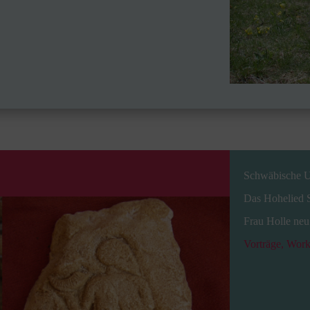
Schwäbische U
Das Hohelied S
Frau Holle neu
Vorträge, Wor