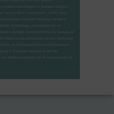
enheit waren das die zwei großen
 Landesausstellungen in Stuttgart „Eiszeit -
ur“ und in Bad Schussenried „4.000 Jahre
Eine außergewöhnliche Führung mit Herrn
herle, Archäologe, organisierte ich im
 Denkmalpflege, Hemmenhofen, wo damals die
der Mütterwand aufbewahrt wurden. Auf lange
 Führung im Archäologischen Landesmuseum
erg in Konstanz geplant, in der die
 der Pfahlbausiedlung am Bodensee heute zu