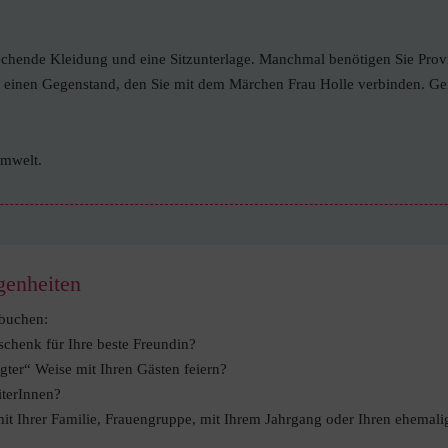
echende Kleidung und eine Sitzunterlage. Manchmal benötigen Sie Prov
 B. einen Gegenstand, den Sie mit dem Märchen Frau Holle verbinden. Ge
Umwelt.
genheiten
 buchen:
chenk für Ihre beste Freundin?
ter“ Weise mit Ihren Gästen feiern?
iterInnen?
mit Ihrer Familie, Frauengruppe, mit Ihrem Jahrgang oder Ihren ehema