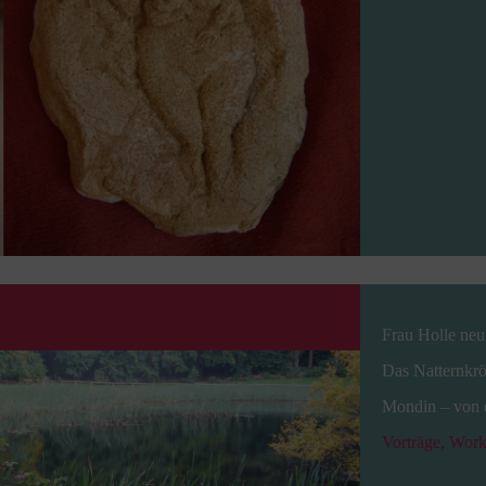
Frau Holle neu
Das Natternkrö
Mondin – von 
Vorträge, Wor